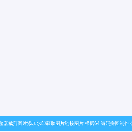
整器
裁剪图片
添加水印
获取图片链接
图片 根据64 编码
拼图制作